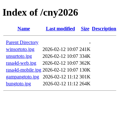
Index of /cny2026
Name
Last modified
Size
Description
Parent Directory
-
winsortoto.jpg
2026-02-12 10:07
241K
unsurtoto.jpg
2026-02-12 10:07
334K
rasa4d-web.jpg
2026-02-12 10:07
362K
rasa4d-mobile.jpg
2026-02-12 10:07
130K
gampangtoto.jpg
2026-02-12 11:12
301K
bungtoto.jpg
2026-02-12 11:12
264K